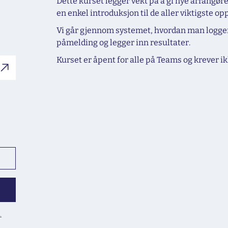
Dette kurset legger vekt på å gi nye arrangør
en enkel introduksjon til de aller viktigste o
Vi går gjennom systemet, hvordan man logger
påmelding og legger inn resultater.
Kurset er åpent for alle på Teams og krever i
.