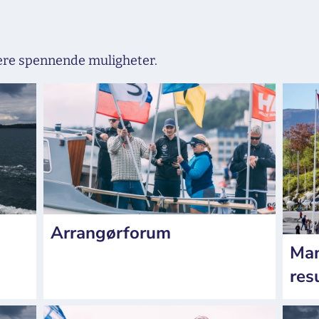
lere spennende muligheter.
Arrangørforum
Man
res