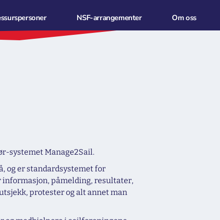
essurspersoner
NSF-arrangementer
Om oss
ngør-systemet Manage2Sail.
å, og er standardsystemet for
 informasjon, påmelding, resultater,
utsjekk, protester og alt annet man