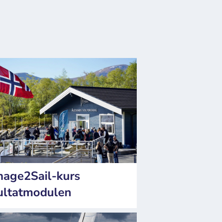
age2Sail-kurs
ultatmodulen