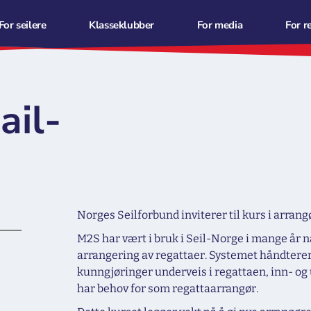
For seilere
Klasseklubber
For media
For r
il-
Norges Seilforbund inviterer til kurs i arra
M2S har vært i bruk i Seil-Norge i mange år n
arrangering av regattaer. Systemet håndterer
kunngjøringer underveis i regattaen, inn- og 
har behov for som regattaarrangør.