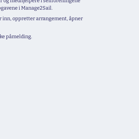
er og medhjelpere i seilforeningene
ppgavene i Manage2Sail.
 inn, oppretter arrangement, åpner
kke påmelding.