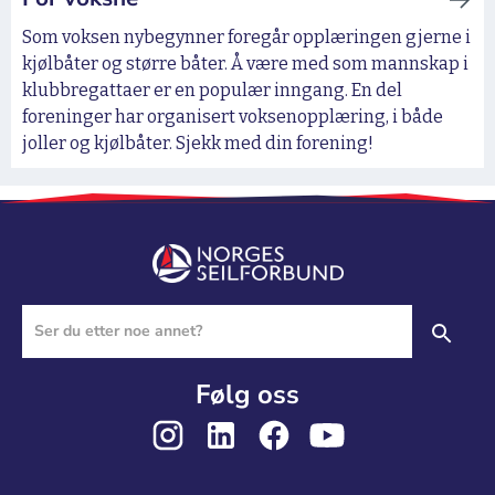
Som voksen nybegynner foregår opplæringen gjerne i
kjølbåter og større båter. Å være med som mannskap i
klubbregattaer er en populær inngang. En del
foreninger har organisert voksenopplæring, i både
joller og kjølbåter. Sjekk med din forening!
Følg oss