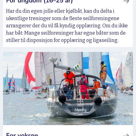
For ungdom (16–25 år)
Har du din egen jolle eller kjølbåt, kan du delta i
ukentlige treninger som de fleste seilforeningene
arrangerer der du vil få kyndig opplæring. Om du ikke
har båt: Mange seilforeninger har egne båter som de
stiller til disposisjon for opplæring og ligaseiling.
For voksne