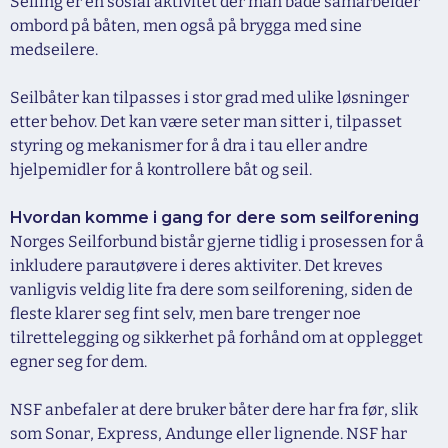
Seiling er en sosial aktivitet der man både samarbeider
ombord på båten, men også på brygga med sine
medseilere.
Seilbåter kan tilpasses i stor grad med ulike løsninger
etter behov. Det kan være seter man sitter i, tilpasset
styring og mekanismer for å dra i tau eller andre
hjelpemidler for å kontrollere båt og seil.
Hvordan komme i gang for dere som seilforening
Norges Seilforbund bistår gjerne tidlig i prosessen for å
inkludere parautøvere i deres aktiviter. Det kreves
vanligvis veldig lite fra dere som seilforening, siden de
fleste klarer seg fint selv, men bare trenger noe
tilrettelegging og sikkerhet på forhånd om at opplegget
egner seg for dem.
NSF anbefaler at dere bruker båter dere har fra før, slik
som Sonar, Express, Andunge eller lignende. NSF har