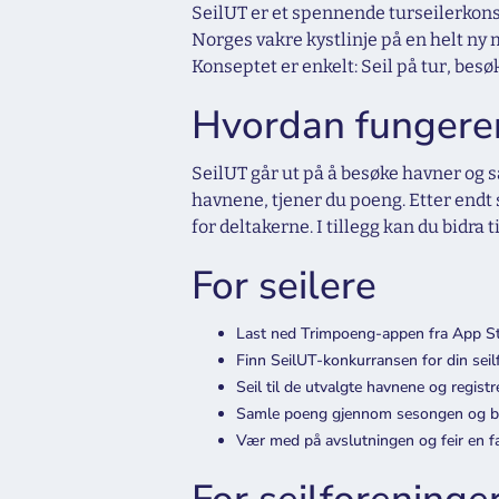
SeilUT er et spennende turseilerkons
Norges vakre kystlinje på en helt ny m
Konseptet er enkelt: Seil på tur, besø
Hvordan fungerer
SeilUT går ut på å besøke havner og 
havnene, tjener du poeng. Etter end
for deltakerne. I tillegg kan du bidra
For seilere
Last ned Trimpoeng-appen fra App St
Finn SeilUT-konkurransen for din seil
Seil til de utvalgte havnene og registr
Samle poeng gjennom sesongen og bl
Vær med på avslutningen og feir en fa