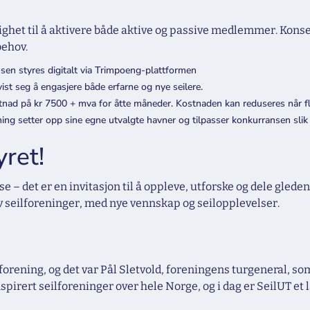
r
ulighet til å aktivere både aktive og passive medlemmer. Kon
behov.
sen styres digitalt via Trimpoeng-plattformen
vist seg å engasjere både erfarne og nye seilere.
tnad på kr 7500 + mva for åtte måneder. Kostnaden kan reduseres når fl
ing setter opp sine egne utvalgte havner og tilpasser konkurransen sli
ret!
– det er en invitasjon til å oppleve, utforske og dele gleden v
av seilforeninger, med nye vennskap og seilopplevelser.
forening, og det var Pål Sletvold, foreningens turgeneral, so
nspirert seilforeninger over hele Norge, og i dag er SeilUT 