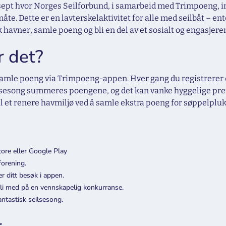
ept hvor Norges Seilforbund, i samarbeid med Trimpoeng, inv
åte. Dette er en lavterskelaktivitet for alle med seilbåt – en
k havner, samle poeng og bli en del av et sosialt og engasjere
 det?
samle poeng via Trimpoeng-appen. Hver gang du registrerer et
t sesong summeres poengene, og det kan vanke hyggelige pr
 til et renere havmiljø ved å samle ekstra poeng for søppelplu
ore eller Google Play
forening.
er ditt besøk i appen.
i med på en vennskapelig konkurranse.
ntastisk seilsesong.