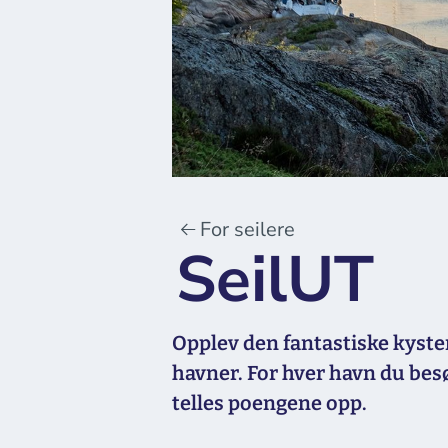
For seilere
SeilUT
Opplev den fantastiske kysten
havner. For hver havn du besø
telles poengene opp.