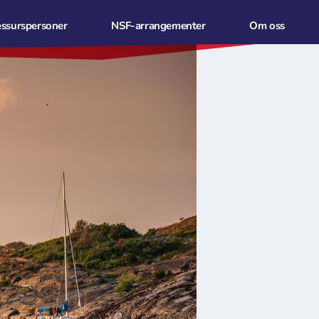
essurspersoner
NSF-arrangementer
Om oss