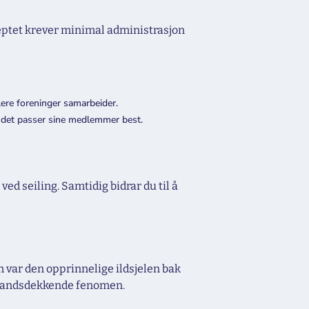
septet krever minimal administrasjon
ere foreninger samarbeider.
k det passer sine medlemmer best.
ed seiling. Samtidig bidrar du til å
m var den opprinnelige ildsjelen bak
et landsdekkende fenomen.