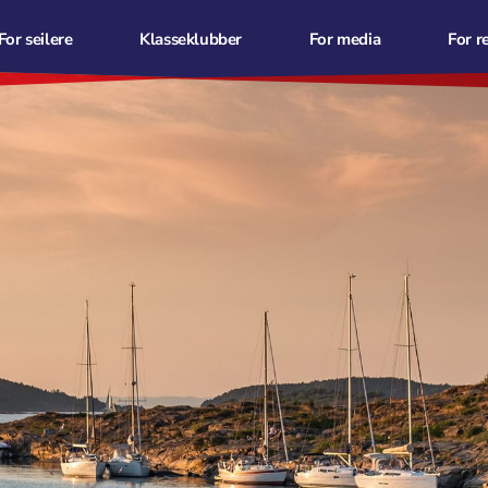
For seilere
Klasseklubber
For media
For r