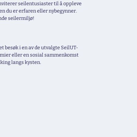
iterer seilentusiaster til å oppleve
ten du er erfaren eller nybegynner.
nde seilermiljø!
 besøk i en av de utvalgte SeilUT-
emier eller en sosial sammenkomst
kking langs kysten.