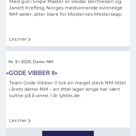
Med gull i Snipe Master er Reidar Berthelsen og
Janett Krefting, Norges mestvinnende kvinnelige
NM-seiler, atter klare for Mesternes Mesterskap.
Les mer
Nr. 9 i 2025: Dame-NM
«GODE VIBBER II»
Team Gode Vibber II tok en meget sterk NM-tittel
i årets dame-NM – en tittel laget lenge har vært
sultne på å vinne. I år lyktes de.
Les mer