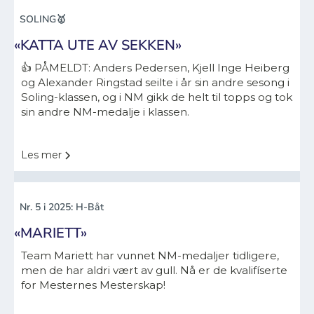
SOLING🥇
«KATTA UTE AV SEKKEN»
👍 PÅMELDT: Anders Pedersen, Kjell Inge Heiberg
og Alexander Ringstad seilte i år sin andre sesong i
Soling-klassen, og i NM gikk de helt til topps og tok
sin andre NM-medalje i klassen.
Les mer
Nr. 5 i 2025: H-Båt
«MARIETT»
Team Mariett har vunnet NM-medaljer tidligere,
men de har aldri vært av gull. Nå er de kvalifíserte
for Mesternes Mesterskap!