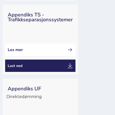
Appendiks TS -
Trafikkseparasjonssystemer
Arrangør
Dommer
Les mer
Last ned
Appendiks UF
Direktedømming
Dommer
Arrangør
Kappseiling