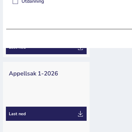
Utdanning
Appeller
Dommer
Les mer
Tøm
Last ned
Appellsak 1-2026
Appeller
Last ned