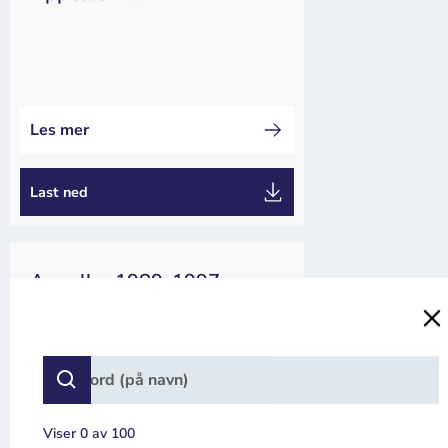
Kappseiling
Appeller
Dommer
Les mer
Last ned
Appeller 1989-1997
Appeller
Kappseiling
Last ned
Viser
0
av
100