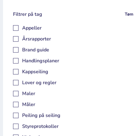
Filtrer på tag
Tøm
Appeller
Appeller 1998-2018
Årsrapporter
Appeller
Brand guide
Kappseiling
Handlingsplaner
Kappseiling
Last ned
Lover og regler
Maler
Måler
Peiling på seiling
Appeller 2019
Styreprotokoller
Kappseiling