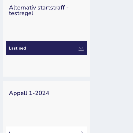
Alternativ startstraff -
testregel
Dommer
Arrangør
Last ned
Appell 1-2024
Kappseiling
Appeller
Dommer