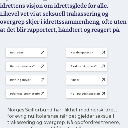
idrettens visjon om idrettsglede for alle.
Likevel vet vi at seksuell trakassering og
overgrep skjer i idrettssammenheng, ofte uten
at det blir rapportert, håndtert og reagert på.
Rettleder
Har du opplevd?
Har du mistanke?
Skal du håndtere?
Retningslinjer
Filmer
Informasjonsmateriell
NSF Beredskapsplan
Norges Seilforbund har i likhet med norsk idrett
for øvrig nulltoleranse når det gjelder seksuell
trakassering og overgrep. Nå oppfordres trenere,