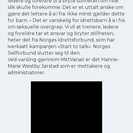
ledere og foreldre til å bryte stillheten om noe
slik skulle forekomme. Det er et uttalt ønske om
gjøre det lettere å si i fra. Ikke minst gjelder dette
for barn. – Det er vanskelig for idrettsbarn å si i fra
om seksuelle overgrep. Vi vil at trenere, ledere
og foreldre tar et ansvar og bryter stillheten,
heter det fra Norges Idrettsforbund, som har
iverksatt kampanjen «Start to talk». Norges
Seilforbund slutter seg til den.
Ved varsling gjennom MittVarsel er det Hanne-
Marie Westby Jørstad som er mottakere og
administratorer.