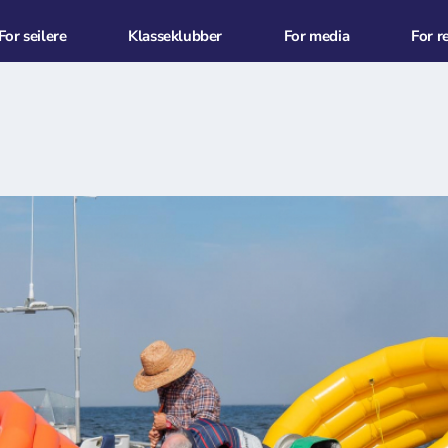
For seilere
Klasseklubber
For media
For r