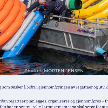
g som ønsker å bidra i gjennomføringen av regattaer og utvikl
vordan regattaer planlegges, organiseres og gjennomføres – f
n har en sentral rolle i arrangementet og skal sørge for at al