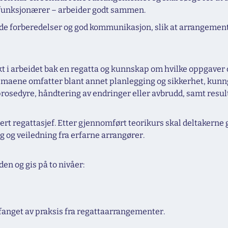
unksjonærer – arbeider godt sammen.
ode forberedelser og god kommunikasjon, slik at arrangement
t i arbeidet bak en regatta og kunnskap om hvilke oppgaver 
maene omfatter blant annet planlegging og sikkerhet, kunn
prosedyre, håndtering av endringer eller avbrudd, samt resul
fisert regattasjef. Etter gjennomført teorikurs skal deltaker
ng og veiledning fra erfarne arrangører.
den og gis på to nivåer:
mfanget av praksis fra regattaarrangementer.