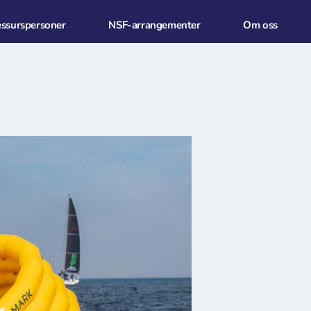
essurspersoner
NSF-arrangementer
Om oss