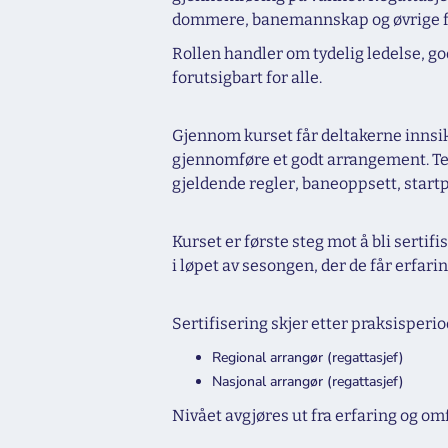
dommere, banemannskap og øvrige f
Rollen handler om tydelig ledelse, g
forutsigbart for alle.
Gjennom kurset får deltakerne innsik
gjennomføre et godt arrangement. Te
gjeldende regler, baneoppsett, start
Kurset er første steg mot å bli serti
i løpet av sesongen, der de får erfari
Sertifisering skjer etter praksisperio
Regional arrangør (regattasjef)
Nasjonal arrangør (regattasjef)
Nivået avgjøres ut fra erfaring og o