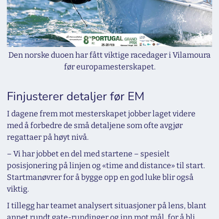
Den norske duoen har fått viktige racedager i Vilamoura
før europamesterskapet.
Finjusterer detaljer før EM
I dagene frem mot mesterskapet jobber laget videre
med å forbedre de små detaljene som ofte avgjør
regattaer på høyt nivå.
– Vi har jobbet en del med startene – spesielt
posisjonering på linjen og «time and distance» til start.
Startmanøvrer for å bygge opp en god luke blir også
viktig.
I tillegg har teamet analysert situasjoner på lens, blant
annet rundt gate-rundinger og inn mot mål, for å bli