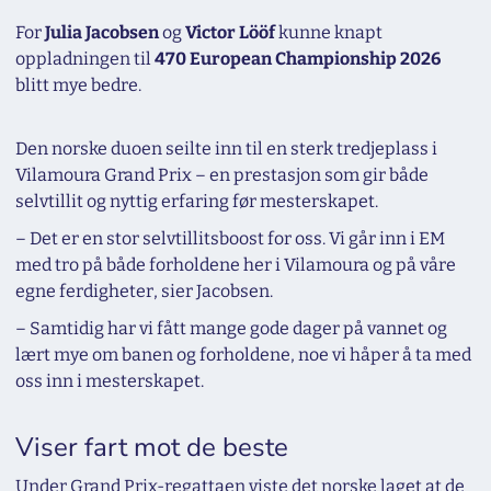
For
Julia Jacobsen
og
Victor Lööf
kunne knapt
oppladningen til
470 European Championship 2026
blitt mye bedre.
Den norske duoen seilte inn til en sterk tredjeplass i
Vilamoura Grand Prix – en prestasjon som gir både
selvtillit og nyttig erfaring før mesterskapet.
– Det er en stor selvtillitsboost for oss. Vi går inn i EM
med tro på både forholdene her i Vilamoura og på våre
egne ferdigheter, sier Jacobsen.
– Samtidig har vi fått mange gode dager på vannet og
lært mye om banen og forholdene, noe vi håper å ta med
oss inn i mesterskapet.
Viser fart mot de beste
Under Grand Prix-regattaen viste det norske laget at de