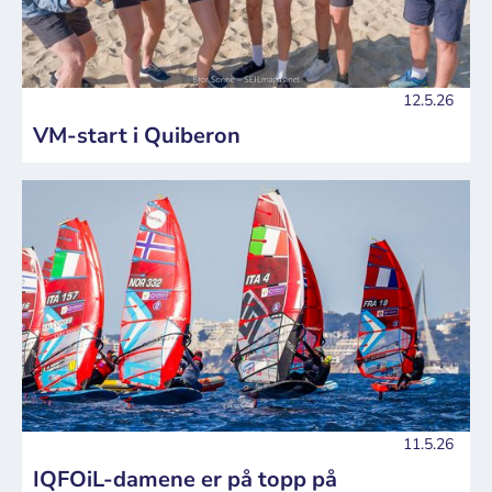
12.5.26
VM-start i Quiberon
11.5.26
IQFOiL-damene er på topp på