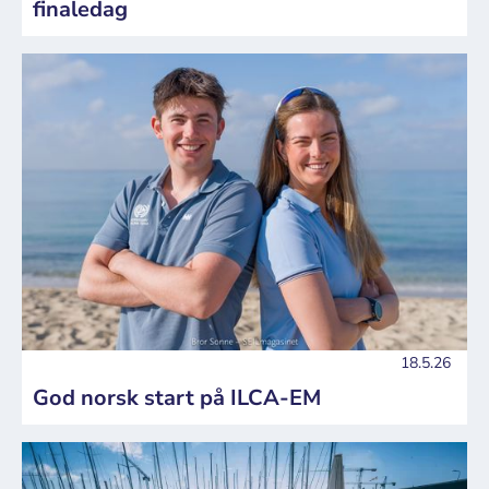
finaledag
18.5.26
God norsk start på ILCA-EM