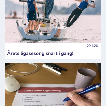
20.4.26
Årets ligasesong snart i gang!