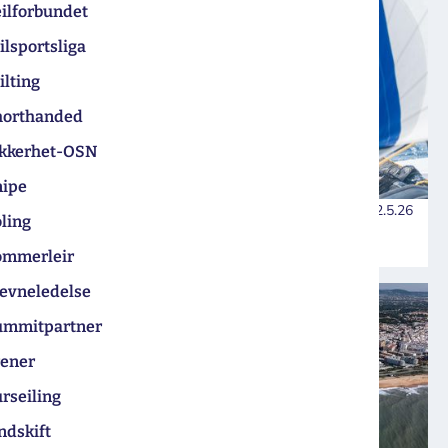
ilforbundet
ilsportsliga
ilting
horthanded
ikkerhet-OSN
nipe
22.5.26
ling
Landslaget tester nye hikers
ommerleir
tevneledelse
ummitpartner
rener
rseiling
ndskift