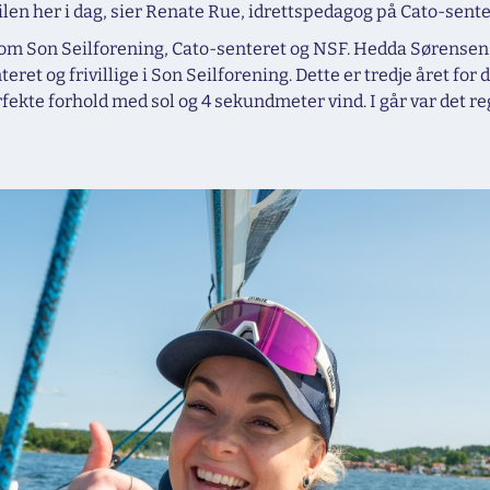
len her i dag, sier Renate Rue, idrettspedagog på Cato-senter
 Son Seilforening, Cato-senteret og NSF. Hedda Sørensen er
et og frivillige i Son Seilforening. Dette er tredje året for
perfekte forhold med sol og 4 sekundmeter vind. I går var det