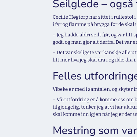
Seilglede – også 
Cecilie Høgtorp har sittet i rullest
i fyr og flamme på brygga før de skal u
– Jeg hadde aldri seilt før, og var lit
godt, og man gjør alt derfra. Det var e
– Det vanskeligste var kanskje alle ut
litt mer hva jeg skal dra i og ikke dra i.
Felles utfordring
Vibeke er med i samtalen, og skyter i
– Vår utfordring er å komme oss om bor
tilgjengelig, tenker jeg at vi har ak
skal komme inn igjen når jeg er der u
Mestring som var