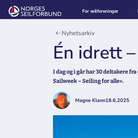
For seilforeninger
Nyhetsarkiv
Én idrett –
I dag og i går har 30 deltakere 
Sailweek – Seiling for alle».
Magne Klann
18.6.2025