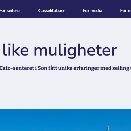
For seilere
Klasseklubber
For media
For r
 like muligheter
fra Cato-senteret i Son fått unike erfaringer med seil