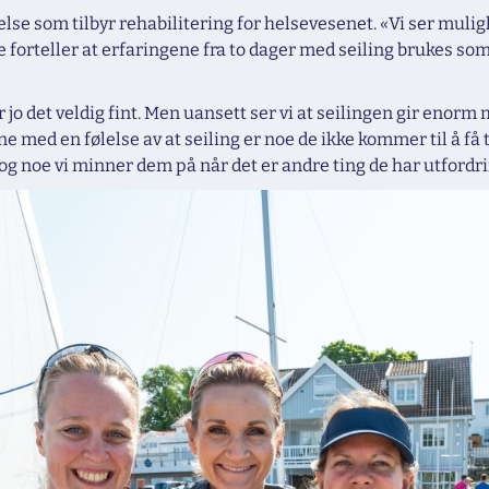
telse som tilbyr rehabilitering for helsevesenet. «Vi ser muli
 forteller at erfaringene fra to dager med seiling brukes som 
r jo det veldig fint. Men uansett ser vi at seilingen gir enorm
ed en følelse av at seiling er noe de ikke kommer til å få ti
, og noe vi minner dem på når det er andre ting de har utford