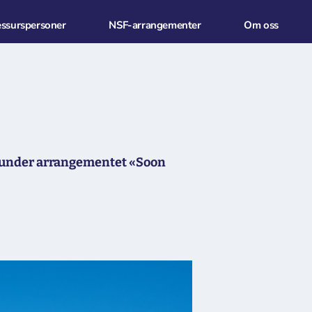
essurspersoner
NSF-arrangementer
Om oss
ing under arrangementet «Soon