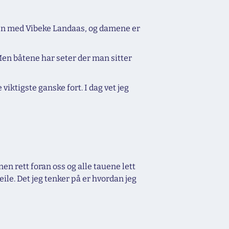
mmen med Vibeke Landaas, og damene er
l. Men båtene har seter der man sitter
iktigste ganske fort. I dag vet jeg
nen rett foran oss og alle tauene lett
ile. Det jeg tenker på er hvordan jeg