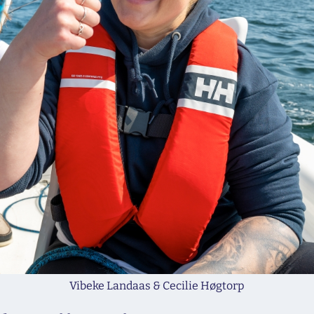
Vibeke Landaas & Cecilie Høgtorp