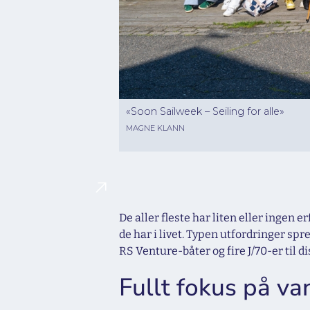
«Soon Sailweek – Seiling for alle»
MAGNE KLANN
De aller fleste har liten eller ingen e
de har i livet. Typen utfordringer spr
RS Venture-båter og fire J/70-er til d
Fullt fokus på va