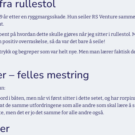
fra rullestol
ol i 9 år etter en ryggmargsskade. Hun seiler RS Venture sa
t.
t spent på hvordan dette skulle gjøres når jeg sitter i rullesto
n positiv overraskelse, så da var det bare å seile!
trykk og begreper som var helt nye. Men man lærer faktisk de v
er – felles mestring
nn:
d i båten, men når vi først sitter i dette setet, og har rorpin
kurat de samme utfordringene som alle andre som skal lære å se
te, men det er jo det samme for alle andre også.
er