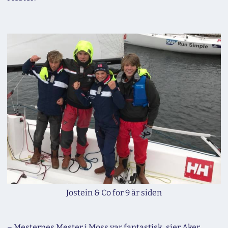
Jostein & Co for 9 år siden
–
Mesternes Mester i Moss var fantastisk,
sier Aker.