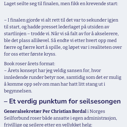
Laget seilte seg til finalen, men fikk en krevende start:
–
I finalen gjorde vi alt rett til det var to sekunder igjen
til start, og hadde presset lederlaget på utsiden av
startlinjen – trodde vi. Når vi så falt av for å akselerere,
ble det plass allikevel. Så endte vi etter hvert opp med
færre og færre kort å spille, og løpet var i realiteten over
for oss etter første kryss.
Book roser årets format:
–
Årets konsept har jeg veldig sansen for, hvor
innledende runder betyr noe, samtidig som det er mulig
å komme opp selv om man har hatt litt stang ut i
begynnelsen.
– Et verdig punktum for seilsesongen
Generalsekretær Per Christian Bordal
i Norges
Seilforbund roser både ansatte i egen administrasjon,
frivillige og seilere etter en vellykket helg: