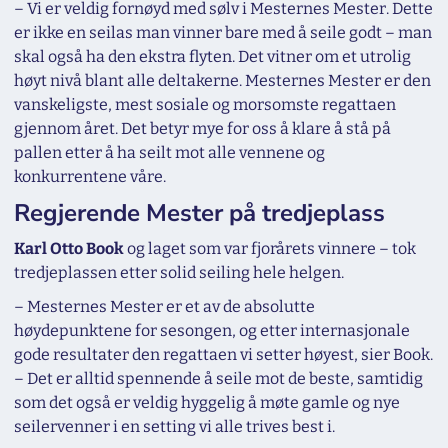
–
Vi er veldig fornøyd med sølv i Mesternes Mester. Dette
er ikke en seilas man vinner bare med å seile godt – man
skal også ha den ekstra flyten. Det vitner om et utrolig
høyt nivå blant alle deltakerne. Mesternes Mester er den
vanskeligste, mest sosiale og morsomste regattaen
gjennom året. Det betyr mye for oss å klare å stå på
pallen etter å ha seilt mot alle vennene og
konkurrentene våre.
Regjerende Mester på tredjeplass
Karl Otto Book
og laget som var fjorårets vinnere – tok
tredjeplassen etter solid seiling hele helgen.
–
Mesternes Mester er et av de absolutte
høydepunktene for sesongen, og etter internasjonale
gode resultater den regattaen vi setter høyest,
sier Book.
–
Det er alltid spennende å seile mot de beste, samtidig
som det også er veldig hyggelig å møte gamle og nye
seilervenner i en setting vi alle trives best i.