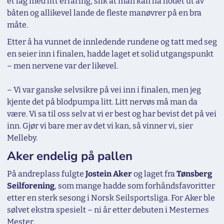
et lag med litt erfaring, slik at man kan ha hodet ut av
båten og allikevel lande de fleste manøvrer på en bra
måte.
Etter å ha vunnet de innledende rundene og tatt med seg
en seier inn i finalen, hadde laget et solid utgangspunkt
– men nervene var der likevel.
–
Vi var ganske selvsikre på vei inn i finalen, men jeg
kjente det på blodpumpa litt. Litt nervøs må man da
være. Vi sa til oss selv at vi er best og har bevist det på vei
inn. Gjør vi bare mer av det vi kan, så vinner vi,
sier
Melleby.
Aker endelig på pallen
På andreplass fulgte
Jostein Aker
og laget fra
Tønsberg
Seilforening
, som mange hadde som forhåndsfavoritter
etter en sterk sesong i Norsk Seilsportsliga. For Aker ble
sølvet ekstra spesielt – ni år etter debuten i Mesternes
Mester.