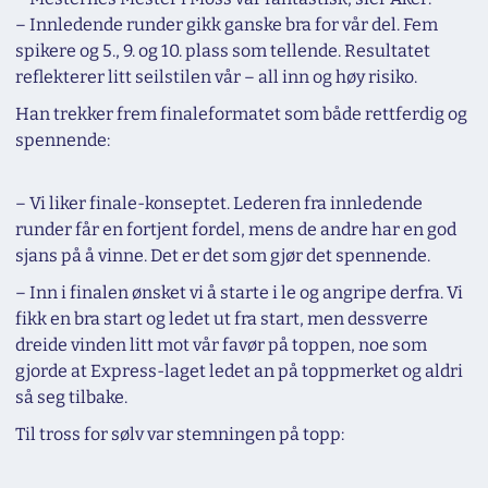
–
Innledende runder gikk ganske bra for vår del. Fem
spikere og 5., 9. og 10. plass som tellende. Resultatet
reflekterer litt seilstilen vår – all inn og høy risiko.
Han trekker frem finaleformatet som både rettferdig og
spennende:
–
Vi liker finale-konseptet. Lederen fra innledende
runder får en fortjent fordel, mens de andre har en god
sjans på å vinne. Det er det som gjør det spennende.
–
Inn i finalen ønsket vi å starte i le og angripe derfra. Vi
fikk en bra start og ledet ut fra start, men dessverre
dreide vinden litt mot vår favør på toppen, noe som
gjorde at Express-laget ledet an på toppmerket og aldri
så seg tilbake.
Til tross for sølv var stemningen på topp: