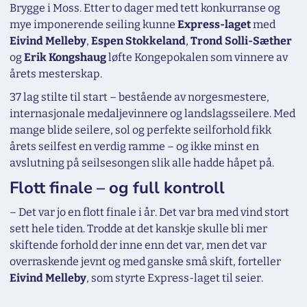
Brygge i Moss. Etter to dager med tett konkurranse og
mye imponerende seiling kunne
Express-laget
med
Eivind Melleby
,
Espen Stokkeland
,
Trond Solli-Sæther
og
Erik Kongshaug
løfte Kongepokalen som vinnere av
årets mesterskap.
37 lag stilte til start – bestående av norgesmestere,
internasjonale medaljevinnere og landslagsseilere. Med
mange blide seilere, sol og perfekte seilforhold fikk
årets seilfest en verdig ramme – og ikke minst en
avslutning på seilsesongen slik alle hadde håpet på.
Flott finale – og full kontroll
–
Det var jo en flott finale i år. Det var bra med vind stort
sett hele tiden. Trodde at det kanskje skulle bli mer
skiftende forhold der inne enn det var, men det var
overraskende jevnt og med ganske små skift,
forteller
Eivind Melleby
, som styrte Express-laget til seier.