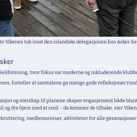
e Vikenes tok imot den islandske delegasjonen hos Asker Se
sker
eilforening, hvor fokus var moderne og inkluderende klubbd
kenes, forteller at samtalene ga mange gode refleksjoner run
asjon og eierskap til planene skaper engasjement både blant
g dra hjem med et smil – da kommer de tilbake, sier Viken
ruttering, medlemsreiser, aktiviteter for alle generasjoner