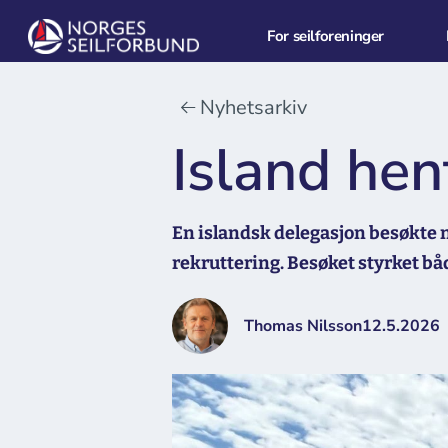
For seilforeninger
Nyhetsarkiv
Island hen
En islandsk delegasjon besøkte no
rekruttering. Besøket styrket bå
Thomas Nilsson
12.5.2026