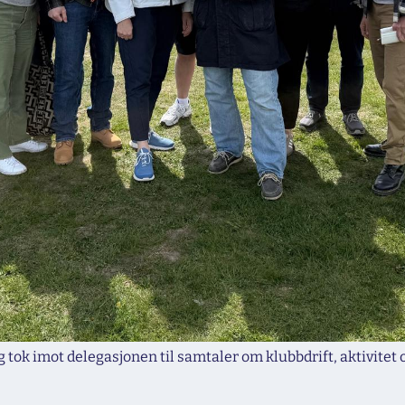
tok imot delegasjonen til samtaler om klubbdrift, aktivitet og