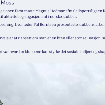
i Moss
egasjonen først møtte Magnus Hedmark fra Seilsportsligaen f
til aktivitet og engasjement i norske klubber.
rening, hvor leder Pål Berntsen presenterte klubbens arbeid 
veis er at uansett om man er en liten eller stor seilnasjon
 var hvordan klubbene kan styrke det sosiale miljøet og skap