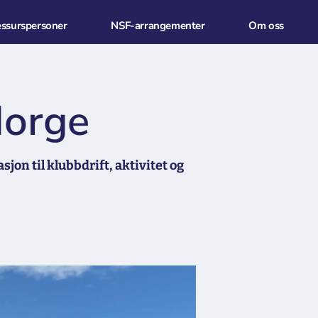
essurspersoner
NSF-arrangementer
Om oss
Norge
jon til klubbdrift, aktivitet og