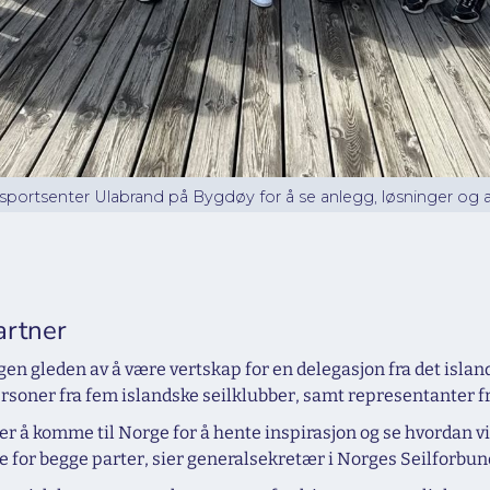
ortsenter Ulabrand på Bygdøy for å se anlegg, løsninger og ak
artner
n gleden av å være vertskap for en delegasjon fra det isla
rsoner fra fem islandske seilklubber, samt representanter fr
lger å komme til Norge for å hente inspirasjon og se hvordan v
le for begge parter, sier generalsekretær i Norges Seilforbund