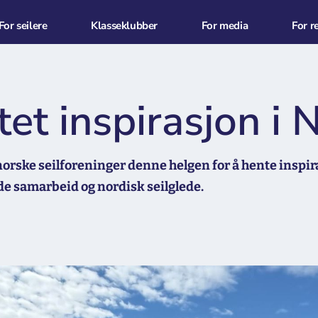
For seilere
Klasseklubber
For media
For r
tet inspirasjon i 
rske seilforeninger denne helgen for å hente inspiras
de samarbeid og nordisk seilglede.