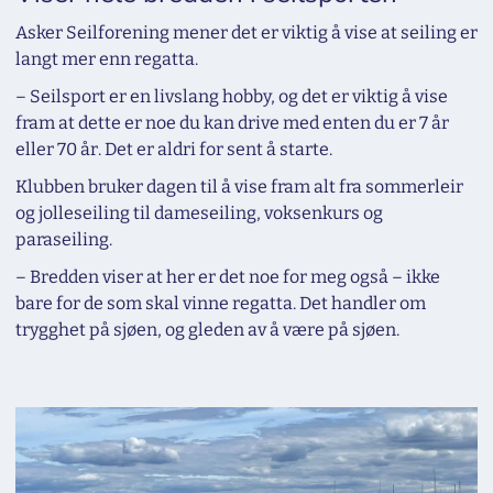
Asker Seilforening mener det er viktig å vise at seiling er
langt mer enn regatta.
– Seilsport er en livslang hobby, og det er viktig å vise
fram at dette er noe du kan drive med enten du er 7 år
eller 70 år. Det er aldri for sent å starte.
Klubben bruker dagen til å vise fram alt fra sommerleir
og jolleseiling til dameseiling, voksenkurs og
paraseiling.
– Bredden viser at her er det noe for meg også – ikke
bare for de som skal vinne regatta. Det handler om
trygghet på sjøen, og gleden av å være på sjøen.