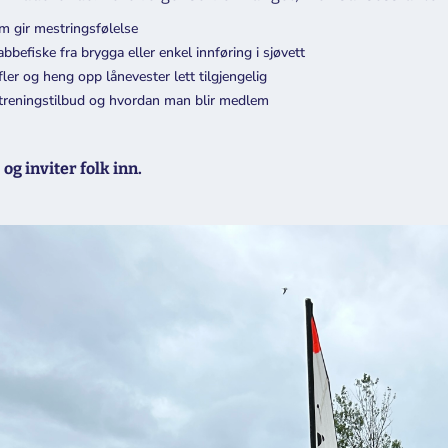
om gir mestringsfølelse
rabbefiske fra brygga eller enkel innføring i sjøvett
fler og heng opp lånevester lett tilgjengelig
 treningstilbud og hvordan man blir medlem
 og inviter folk inn.