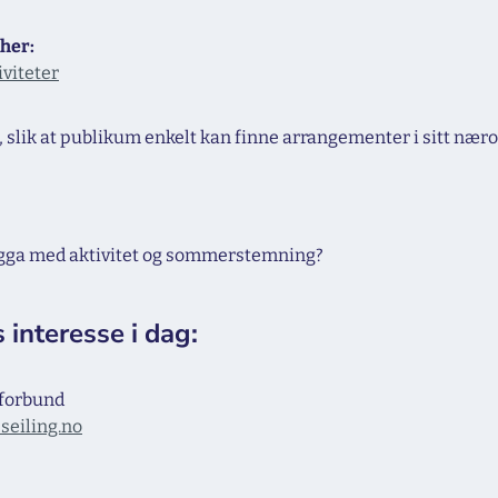
 her:
iviteter
t, slik at publikum enkelt kan finne arrangementer i sitt nær
 brygga med aktivitet og sommerstemning?
 interesse i dag:
lforbund
seiling.no