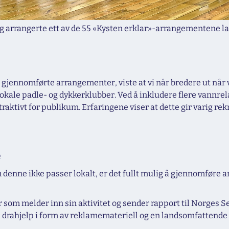
g arrangerte ett av de 55 «Kysten erklar»-arrangementene la
 gjennomførte arrangementer, viste at vi når bredere ut når 
okale padle- og dykkerklubber. Ved å inkludere flere vannrela
raktivt for publikum. Erfaringene viser at dette gir varig re
e
som denne ikke passer lokalt, er det fullt mulig å gjennomfør
ger som melder inn sin aktivitet og sender rapport til Norges 
l drahjelp i form av reklamemateriell og en landsomfattende