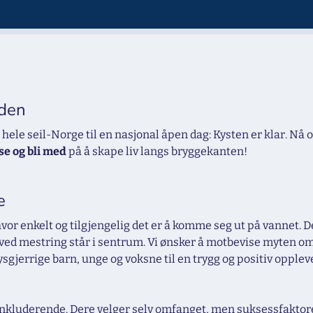
eden
n hele seil-Norge til en nasjonal åpen dag: Kysten er klar. Nå 
se og bli med
på å skape liv langs bryggekanten!
e
vor enkelt og tilgjengelig det er å komme seg ut på vannet. De
n ved mestring står i sentrum. Vi ønsker å motbevise myten om a
ysgjerrige barn, unge og voksne til en trygg og positiv oppleve
g inkluderende. Dere velger selv omfanget, men suksessfaktorer