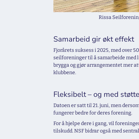
Rissa Seilforenin
Samarbeid gir økt effekt
Fjorårets suksess i 2025, med over 50
seilforeninger til å samarbeide med l
brygga og gjør arrangementet mer att
klubbene.
Fleksibelt – og med støtt
Datoen er satt til 21. juni, men der
fungerer bedre for deres forening.
For å hjelpe dere i gang, vil forenin
tilskudd. NSF bidrar også med sentra