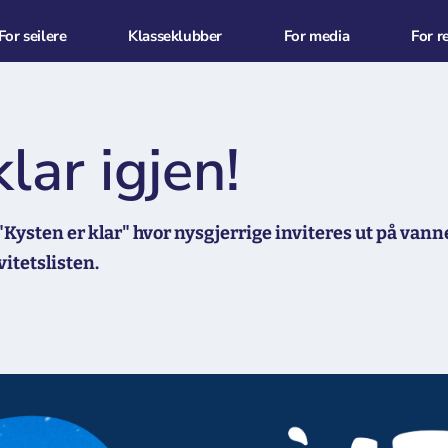
For seilere
Klasseklubber
For media
For r
lar igjen!
t "Kysten er klar" hvor nysgjerrige inviteres ut på van
vitetslisten.