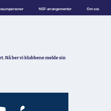
essurspersoner
NSF-arrangementer
Om oss
net. Nå ber vi klubbene melde sin