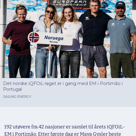
Det norske iQFOiL-laget er i gang med EM i Portimão i
Portugal
SAILING ENERGY
192 utøvere fra 42 nasjoner er samlet til årets iQFOiL-
EM i Portimão. Etter første dag er Maya Gysler beste