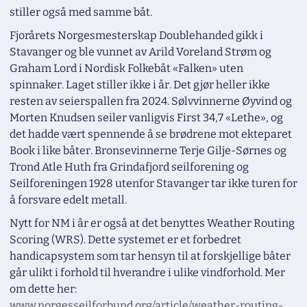
stiller også med samme båt.
Fjorårets Norgesmesterskap Doublehanded gikk i
Stavanger og ble vunnet av Arild Voreland Strøm og
Graham Lord i Nordisk Folkebåt «Falken» uten
spinnaker. Laget stiller ikke i år. Det gjør heller ikke
resten av seierspallen fra 2024. Sølvvinnerne Øyvind og
Morten Knudsen seiler vanligvis First 34,7 «Lethe», og
det hadde vært spennende å se brødrene mot ekteparet
Book i like båter. Bronsevinnerne Terje Gilje-Sørnes og
Trond Atle Huth fra Grindafjord seilforening og
Seilforeningen 1928 utenfor Stavanger tar ikke turen for
å forsvare edelt metall.
Nytt for NM i år er også at det benyttes Weather Routing
Scoring (WRS). Dette systemet er et forbedret
handicapsystem som tar hensyn til at forskjellige båter
går ulikt i forhold til hverandre i ulike vindforhold. Mer
om dette her:
www.norgesseilforbund.org/article/weather-routing-