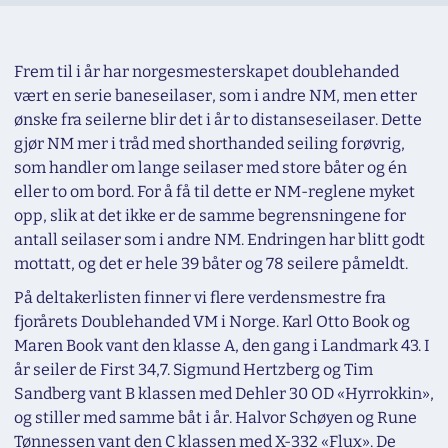
Frem til i år har norgesmesterskapet doublehanded
vært en serie baneseilaser, som i andre NM, men etter
ønske fra seilerne blir det i år to distanseseilaser. Dette
gjør NM mer i tråd med shorthanded seiling forøvrig,
som handler om lange seilaser med store båter og én
eller to om bord. For å få til dette er NM-reglene myket
opp, slik at det ikke er de samme begrensningene for
antall seilaser som i andre NM. Endringen har blitt godt
mottatt, og det er hele 39 båter og 78 seilere påmeldt.
På deltakerlisten finner vi flere verdensmestre fra
fjorårets Doublehanded VM i Norge. Karl Otto Book og
Maren Book vant den klasse A, den gang i Landmark 43. I
år seiler de First 34,7. Sigmund Hertzberg og Tim
Sandberg vant B klassen med Dehler 30 OD «Hyrrokkin»,
og stiller med samme båt i år. Halvor Schøyen og Rune
Tønnessen vant den C klassen med X-332 «Flux». De