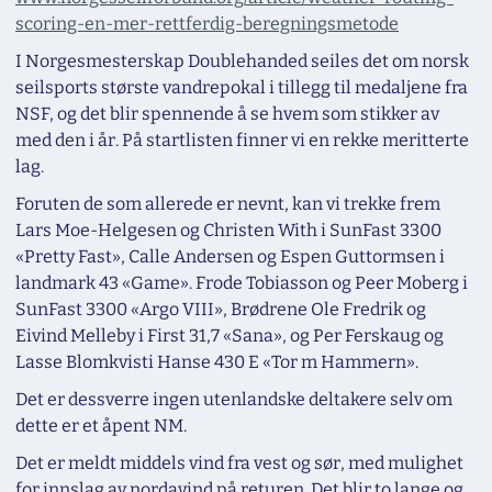
scoring-en-mer-rettferdig-beregningsmetode
I Norgesmesterskap Doublehanded seiles det om norsk
seilsports største vandrepokal i tillegg til medaljene fra
NSF, og det blir spennende å se hvem som stikker av
med den i år. På startlisten finner vi en rekke meritterte
lag.
Foruten de som allerede er nevnt, kan vi trekke frem
Lars Moe-Helgesen og Christen With i SunFast 3300
«Pretty Fast», Calle Andersen og Espen Guttormsen i
landmark 43 «Game». Frode Tobiasson og Peer Moberg i
SunFast 3300 «Argo VIII», Brødrene Ole Fredrik og
Eivind Melleby i First 31,7 «Sana», og Per Ferskaug og
Lasse Blomkvisti Hanse 430 E «Tor m Hammern».
Det er dessverre ingen utenlandske deltakere selv om
dette er et åpent NM.
Det er meldt middels vind fra vest og sør, med mulighet
for innslag av nordavind på returen. Det blir to lange og