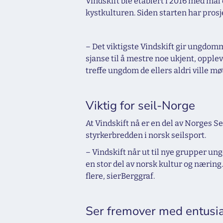
Vindskift ble etablert i 2016 med mål 
kystkulturen. Siden starten har prosj
– Det viktigste Vindskift gir ungdomm
sjanse til å mestre noe ukjent, opplev
treffe ungdom de ellers aldri ville møt
Viktig for seil-Norge
At Vindskift nå er en del av Norges S
styrkerbredden i norsk seilsport.
– Vindskift når ut til nye grupper ung
en stor del av norsk kultur og næring.
flere, sierBerggraf.
Ser fremover med entus