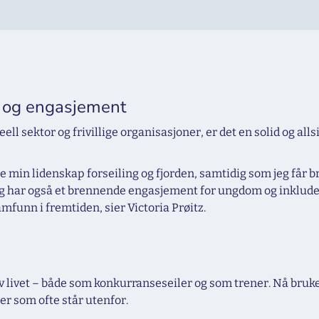
g og engasjement
ll sektor og frivillige organisasjoner, er det en solid og all
dele min lidenskap forseiling og fjorden, samtidig som jeg få
Jeg har også et brennende engasjement for ungdom og inklude
mfunn i fremtiden, sier Victoria Prøitz.
r av livet – både som konkurranseseiler og som trener. Nå bru
r som ofte står utenfor.