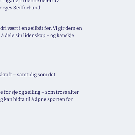
 tilgang til denne delen av
Norges Seilforbund.
 vært i en seilbåt før. Vi gir dem en
l å dele sin lidenskap – og kanskje
skraft – samtidig som det
 for sjø og seiling – som tross alter
g kan bidra til å åpne sporten for