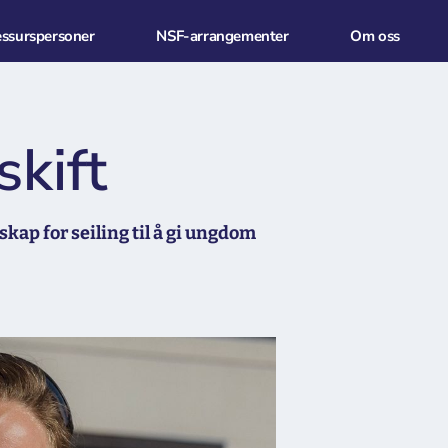
essurspersoner
NSF-arrangementer
Om oss
kift
skap for seiling til å gi ungdom