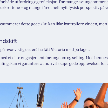
m for både utfordring og refleksjon. For mange av ungdommene 
rkreftene – og mange får et helt nytt fysisk perspektiv på v
oppsummerer dette godt: «Du kan ikke kontrollere vinden, men 
ndskift
på hvor viktig det erå ha fått Victoria med på laget.
n med et ekte engasjement for ungdom og seiling. Med hennes 
iling, kan vi garantere at hun vil skape gode opplevelser for