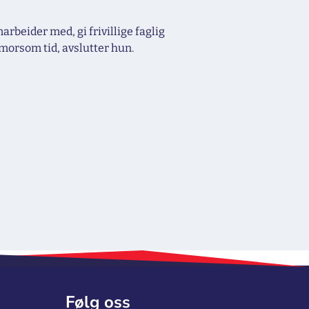
rbeider med, gi frivillige faglig
 morsom tid, avslutter hun.
Følg oss