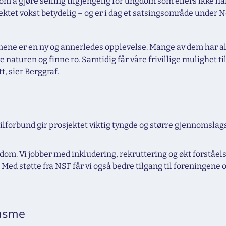
om å gjøre seiling tilgjengelig for ungdom som ellers ikke har
ektet vokst betydelig – og er i dag et satsingsområde under 
ene er en ny og annerledes opplevelse. Mange av dem har aldri
e naturen og finne ro. Samtidig får våre frivillige mulighet ti
t, sier Berggraf.
eilforbund gir prosjektet viktig tyngde og større gjennomslag
dom. Vi jobber med inkludering, rekruttering og økt forståelse
 Med støtte fra NSF får vi også bedre tilgang til foreningene o
iasme