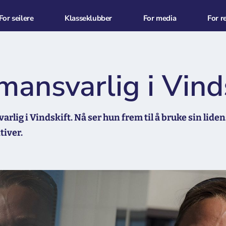
For seilere
Klasseklubber
For media
For r
ansvarlig i Vinds
rlig i Vindskift. Nå ser hun frem til å bruke sin liden
tiver.