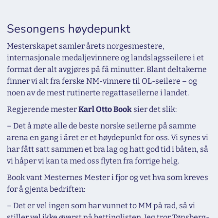
Sesongens høydepunkt
Mesterskapet samler årets norgesmestere,
internasjonale medaljevinnere og landslagsseilere i et
format der alt avgjøres på få minutter. Blant deltakerne
finner vi alt fra ferske NM-vinnere til OL-seilere – og
noen av de mest rutinerte regattaseilerne i landet.
Regjerende mester
Karl Otto Book
sier det slik:
– Det å møte alle de beste norske seilerne på samme
arena en gang i året er et høydepunkt for oss. Vi synes vi
har fått satt sammen et bra lag og hatt god tid i båten, så
vi håper vi kan ta med oss flyten fra forrige helg.
Book vant Mesternes Mester i fjor og vet hva som kreves
for å gjenta bedriften:
– Det er vel ingen som har vunnet to MM på rad, så vi
stiller vel ikke øverst på bettinglisten. Jeg tror Tønsberg-