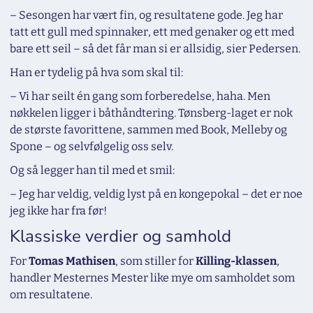
– Sesongen har vært fin, og resultatene gode. Jeg har
tatt ett gull med spinnaker, ett med genaker og ett med
bare ett seil – så det får man si er allsidig, sier Pedersen.
Han er tydelig på hva som skal til:
– Vi har seilt én gang som forberedelse, haha. Men
nøkkelen ligger i båthåndtering. Tønsberg-laget er nok
de største favorittene, sammen med Book, Melleby og
Spone – og selvfølgelig oss selv.
Og så legger han til med et smil:
– Jeg har veldig, veldig lyst på en kongepokal – det er noe
jeg ikke har fra før!
Klassiske verdier og samhold
For
Tomas Mathisen
, som stiller for
Killing-klassen
,
handler Mesternes Mester like mye om samholdet som
om resultatene.