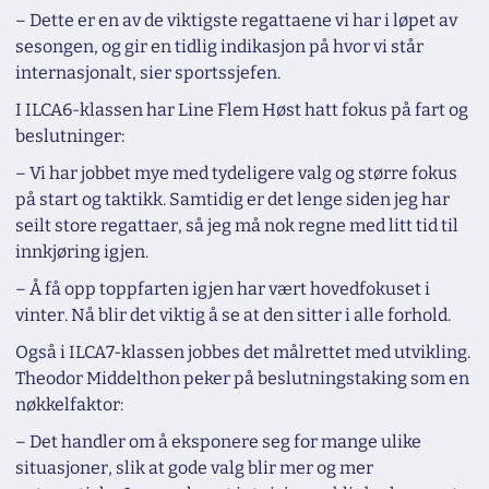
– Dette er en av de viktigste regattaene vi har i løpet av
sesongen, og gir en tidlig indikasjon på hvor vi står
internasjonalt, sier sportssjefen.
I ILCA6-klassen har Line Flem Høst hatt fokus på fart og
beslutninger:
– Vi har jobbet mye med tydeligere valg og større fokus
på start og taktikk. Samtidig er det lenge siden jeg har
seilt store regattaer, så jeg må nok regne med litt tid til
innkjøring igjen.
– Å få opp toppfarten igjen har vært hovedfokuset i
vinter. Nå blir det viktig å se at den sitter i alle forhold.
Også i ILCA7-klassen jobbes det målrettet med utvikling.
Theodor Middelthon peker på beslutningstaking som en
nøkkelfaktor:
– Det handler om å eksponere seg for mange ulike
situasjoner, slik at gode valg blir mer og mer