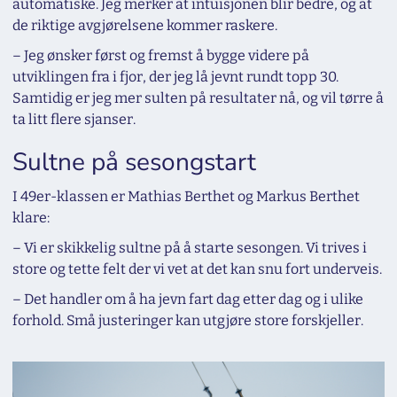
automatiske. Jeg merker at intuisjonen blir bedre, og at
de riktige avgjørelsene kommer raskere.
– Jeg ønsker først og fremst å bygge videre på
utviklingen fra i fjor, der jeg lå jevnt rundt topp 30.
Samtidig er jeg mer sulten på resultater nå, og vil tørre å
ta litt flere sjanser.
Sultne på sesongstart
I 49er-klassen er Mathias Berthet og Markus Berthet
klare:
– Vi er skikkelig sultne på å starte sesongen. Vi trives i
store og tette felt der vi vet at det kan snu fort underveis.
– Det handler om å ha jevn fart dag etter dag og i ulike
forhold. Små justeringer kan utgjøre store forskjeller.