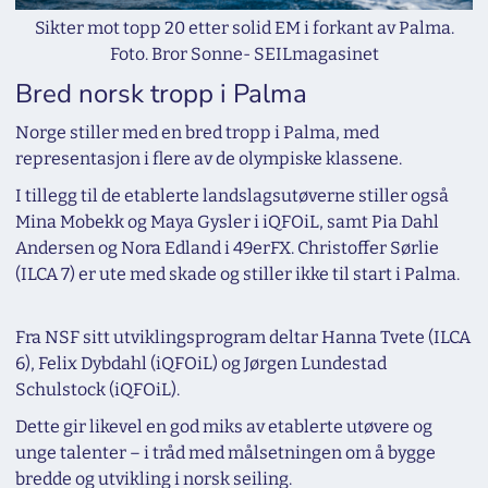
Sikter mot topp 20 etter solid EM i forkant av Palma.
Foto. Bror Sonne- SEILmagasinet
Bred norsk tropp i Palma
Norge stiller med en bred tropp i Palma, med
representasjon i flere av de olympiske klassene.
I tillegg til de etablerte landslagsutøverne stiller også
Mina Mobekk og Maya Gysler i iQFOiL, samt Pia Dahl
Andersen og Nora Edland i 49erFX. Christoffer Sørlie
(ILCA 7) er ute med skade og stiller ikke til start i Palma.
Fra NSF sitt utviklingsprogram deltar Hanna Tvete (ILCA
6), Felix Dybdahl (iQFOiL) og Jørgen Lundestad
Schulstock (iQFOiL).
Dette gir likevel en god miks av etablerte utøvere og
unge talenter – i tråd med målsetningen om å bygge
bredde og utvikling i norsk seiling.