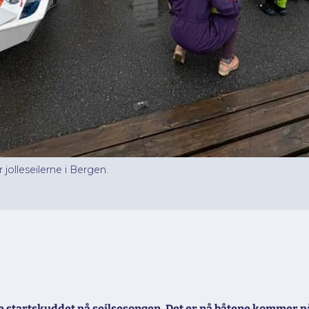
olleseilerne i Bergen.
ge startskuddet på seilsesongen. Det er nå båtene kommer p