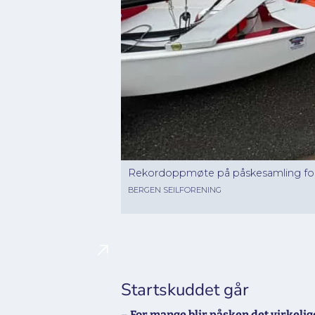
Rekordoppmøte på påskesamling for j
BERGEN SEILFORENING
Startskuddet går
–
For mange blir påsken det virkeli