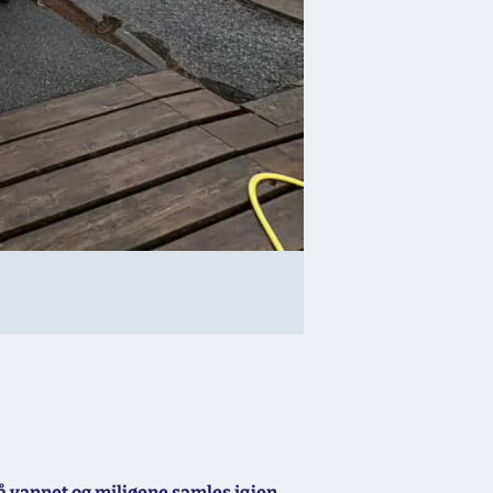
å vannet og miljøene samles igjen
,