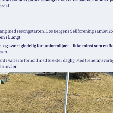
ordal.
gang med sesongstarten. Hos Bergens Seilforening samlet 25 jo
en så langt.
e, og svært gledelig for juniormiljøet – ikke minst som en fl
sen.
t i varierte forhold med to økter daglig. Med treneransvarlig 
le nivåer.