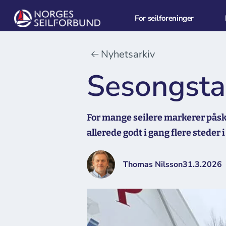
For seilforeninger
Nyhetsarkiv
Sesongstar
For mange seilere markerer påske
allerede godt i gang flere steder i
Thomas Nilsson
31.3.2026