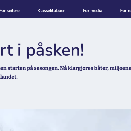
For seilere
Klasseklubber
For media
For r
t i påsken!
n starten på sesongen. Nå klargjøres båter, miljøene 
 landet.