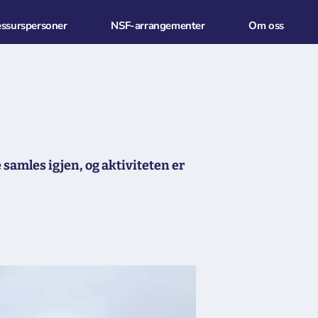
essurspersoner
NSF-arrangementer
Om oss
samles igjen, og aktiviteten er