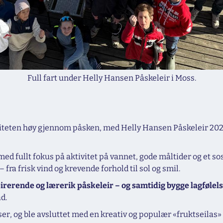
Full fart under Helly Hansen Påskeleir i Moss.
iteten høy gjennom påsken, med Helly Hansen Påskeleir 2026 
med fullt fokus på aktivitet på vannet, gode måltider og et so
 fra frisk vind og krevende forhold til sol og smil.
pirerende og lærerik påskeleir – og samtidig bygge lagfølels
d.
sser, og ble avsluttet med en kreativ og populær «fruktseila