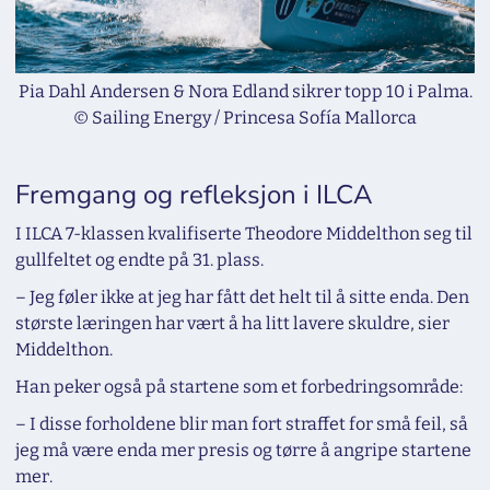
Pia Dahl Andersen & Nora Edland sikrer topp 10 i Palma.
© Sailing Energy / Princesa Sofía Mallorca
Fremgang og refleksjon i ILCA
I ILCA 7-klassen kvalifiserte Theodore Middelthon seg til
gullfeltet og endte på 31. plass.
– Jeg føler ikke at jeg har fått det helt til å sitte enda. Den
største læringen har vært å ha litt lavere skuldre, sier
Middelthon.
Han peker også på startene som et forbedringsområde:
– I disse forholdene blir man fort straffet for små feil, så
jeg må være enda mer presis og tørre å angripe startene
mer.