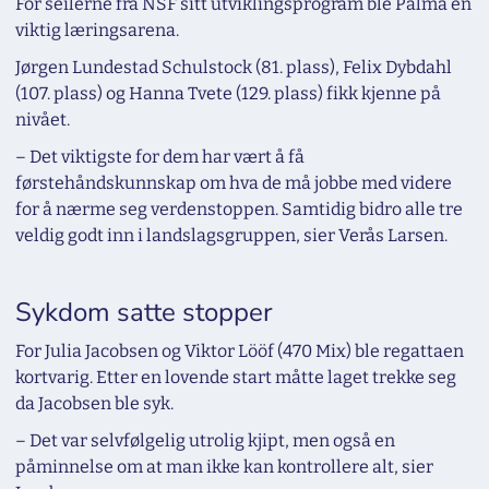
For seilerne fra NSF sitt utviklingsprogram ble Palma en
viktig læringsarena.
Jørgen Lundestad Schulstock (81. plass), Felix Dybdahl
(107. plass) og Hanna Tvete (129. plass) fikk kjenne på
nivået.
– Det viktigste for dem har vært å få
førstehåndskunnskap om hva de må jobbe med videre
for å nærme seg verdenstoppen. Samtidig bidro alle tre
veldig godt inn i landslagsgruppen, sier Verås Larsen.
Sykdom satte stopper
For Julia Jacobsen og Viktor Lööf (470 Mix) ble regattaen
kortvarig. Etter en lovende start måtte laget trekke seg
da Jacobsen ble syk.
– Det var selvfølgelig utrolig kjipt, men også en
påminnelse om at man ikke kan kontrollere alt, sier