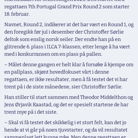
regattaen 7th Portugal Grand Prix Round 2 som starter
18. februar.
Navnet, Round 2, indikerer at det har vært en Round 1, og
den foregikk før jul i desember der Christoffer Sørlie
deltok som enslig norsk seiler. Der endte han på en
glitrende 6. plass i ILCA 7-klassen, etter lenge å ha vært
med i konkurransen om en plass på pallen.
– Målet denne gangen er helt klar å forsøke å kjempe om
en pallplass, skjønt hovedfokuset vårt i denne
regattaen, er ikke resultater, men å få testet det vi har
trent på i de siste månedene, sier Christoffer Sørlie.
Han stiller til start sammen med Theodor Middelthon og
Jens Ørjavik Kaastad, og det er spesielt startene de har
trent mye på i det siste.
– Skal vi få testet det skikkelig i et stort felt, kan det jo
hende at vi går på noen tjuvstarter, og da vil resultatet
sammenlagt lett kunne ryke. Men denne regattaen er