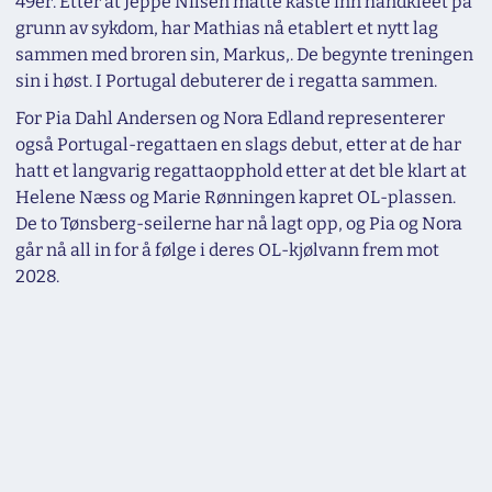
49er. Etter at Jeppe Nilsen måtte kaste inn håndkleet på
grunn av sykdom, har Mathias nå etablert et nytt lag
sammen med broren sin, Markus,. De begynte treningen
sin i høst. I Portugal debuterer de i regatta sammen.
For Pia Dahl Andersen og Nora Edland representerer
også Portugal-regattaen en slags debut, etter at de har
hatt et langvarig regattaopphold etter at det ble klart at
Helene Næss og Marie Rønningen kapret OL-plassen.
De to Tønsberg-seilerne har nå lagt opp, og Pia og Nora
går nå all in for å følge i deres OL-kjølvann frem mot
2028.