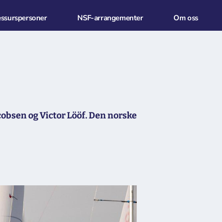
essurspersoner
NSF-arrangementer
Om oss
acobsen og Victor Lööf. Den norske