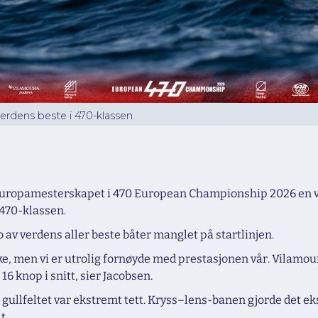
dens beste i 470-klassen.
e europamesterskapet i 470 European Championship 2026 en vik
 470-klassen.
 av verdens aller beste båter manglet på startlinjen.
ke, men vi er utrolig fornøyde med prestasjonen vår. Vilamou
il 16 knop i snitt, sier Jacobsen.
 i gullfeltet var ekstremt tett. Kryss–lens-banen gjorde det e
t.