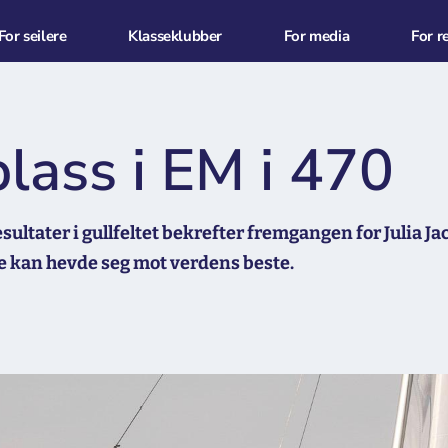
For seilere
Klasseklubber
For media
For r
plass i EM i 470
resultater i gullfeltet bekrefter fremgangen for Julia J
de kan hevde seg mot verdens beste.