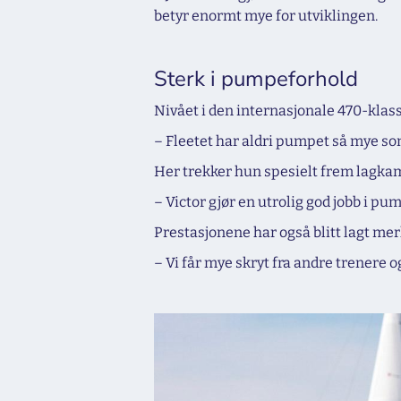
betyr enormt mye for utviklingen.
Sterk i pumpeforhold
Nivået i den internasjonale 470-klass
– Fleetet har aldri pumpet så mye som
Her trekker hun spesielt frem lagka
– Victor gjør en utrolig god jobb i p
Prestasjonene har også blitt lagt mer
– Vi får mye skryt fra andre trenere og