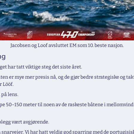
Jacobsen og Loof avsluttet EM som 10. beste nasjon.
ng
et har tatt viktige steg det siste året.
ten er mye mer presis nå, og de gjør bedre strategiske og takt
r Lööf.
på lens.
e 50–150 meter til noen av de raskeste båtene i mellomvind o
plegg vært avgjørende.
 snarveier. Vi har hatt veldig god sparring med de portugisi