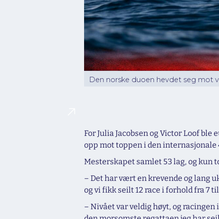
Den norske duoen hevdet seg mot ver
For Julia Jacobsen og Victor Loof bl
opp mot toppen i den internasjonale
Mesterskapet samlet 53 lag, og kun to
– Det har vært en krevende og lang u
og vi fikk seilt 12 race i forhold fra 7 t
– Nivået var veldig høyt, og racingen
den morsomste regattaen jeg har seil