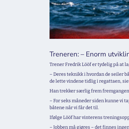
Treneren: – Enorm utvikli
Trener Fredrik Lööf er tydelig på at lag
– Deres teknikk i hvordan de seiler bå
de lette vindene tidlig i regattaen, sie
Han trekker særlig frem fremgangen 
– For seks måneder siden kunne vi tap
båtene når vi får det til.
Ifølge Lööf har vinterens treningsop
– Jobben må gjøres – det finnes ingen