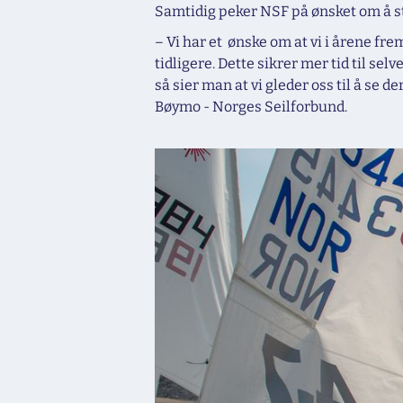
Samtidig peker NSF på ønsket om å st
– Vi har et ønske om at vi i årene f
tidligere. Dette sikrer mer tid til s
så sier man at vi gleder oss til å se d
Bøymo - Norges Seilforbund.