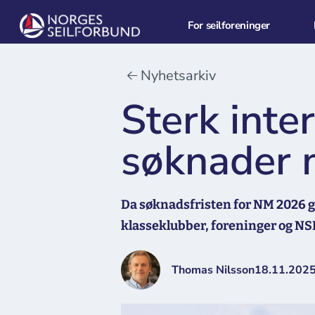
For seilforeninger
Nyhetsarkiv
Sterk inte
søknader 
Da søknadsfristen for NM 2026 gi
klasseklubber, foreninger og NSF
Thomas Nilsson
18.11.202