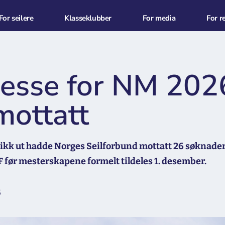
For seilere
Klasseklubber
For media
For r
resse for NM 202
mottatt
kk ut hadde Norges Seilforbund mottatt 26 søknader. 
 før mesterskapene formelt tildeles 1. desember.
5