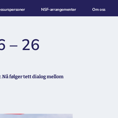
essurspersoner
NSF-arrangementer
Om oss
6 – 26
Nå følger tett dialog mellom