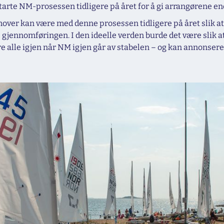
arte NM-prosessen tidligere på året for å gi arrangørene en
remover kan være med denne prosessen tidligere på året slik
elve gjennomføringen. I den ideelle verden burde det være slik
ere alle igjen når NM igjen går av stabelen – og kan annonsere 