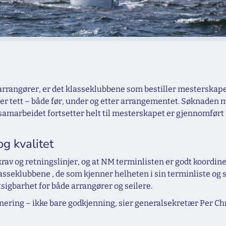
 arrangører, er det klasseklubbene som bestiller mesterskap
er tett – både før, under og etter arrangementet. Søknaden m
samarbeidet fortsetter helt til mesterskapet er gjennomført
g kvalitet
av og retningslinjer, og at NM terminlisten er godt koordine
asseklubbene , de som kjenner helheten i sin terminliste og si
sigbarhet for både arrangører og seilere.
nering – ikke bare godkjenning, sier generalsekretær Per Chr