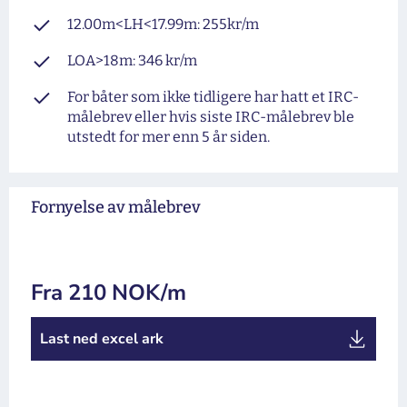
12.00m<LH<17.99m: 255kr/m
LOA>18m: 346 kr/m
For båter som ikke tidligere har hatt et IRC-
målebrev eller hvis siste IRC-målebrev ble
utstedt for mer enn 5 år siden.
Fornyelse av målebrev
Fra 210 NOK/m
Last ned excel ark