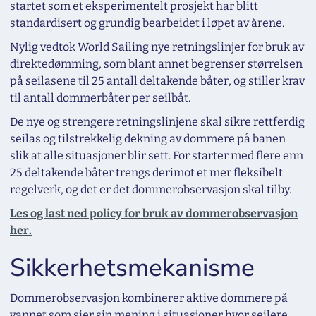
startet som et eksperimentelt prosjekt har blitt
standardisert og grundig bearbeidet i løpet av årene.
Nylig vedtok World Sailing nye retningslinjer for bruk av
direktedømming, som blant annet begrenser størrelsen
på seilasene til 25 antall deltakende båter, og stiller krav
til antall dommerbåter per seilbåt.
De nye og strengere retningslinjene skal sikre rettferdig
seilas og tilstrekkelig dekning av dommere på banen
slik at alle situasjoner blir sett. For starter med flere enn
25 deltakende båter trengs derimot et mer fleksibelt
regelverk, og det er det dommerobservasjon skal tilby.
Les og last ned policy for bruk av dommerobservasjon
her.
Sikkerhetsmekanisme
Dommerobservasjon kombinerer aktive dommere på
vannet som sier sin mening i situasjoner hvor seilere