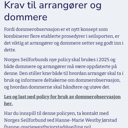
Krav til arrangører og
dommere
Fordi dommerobservasjon er et nytt konsept som
kombinerer flere etablerte prosedyrer i seilsporten, er
det viktig at arrangører og dommere setter seg godt inn i
dette.
Norges Seilforbunds nye policy skal brukes i 2025 og
både dommere og arrangører må være oppdaterte på
denne. Den stiller krav både til hvordan arrangør skal ta i
bruk og informere deltakerne om dommerobservasjon,
og hvordan dommerne skal håndtere og utøve det.
Les og last ned policy for bruk av dommerobservasjon
her.
Har du innspill til denne policyen, ta kontakt med
Norges Seilforbund ved Hanne-Marie Westby Jørstad
(hanne-mariewestby.jorstad@seiling.no).