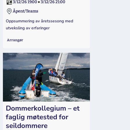
3/12/26 19:00
3/12/26 21:00
Åpent/Teams
Oppsummering av åretssesong med
utveksling av erfaringer
Arrangør
Dommerkollegium – et
faglig møtested for
seildommere