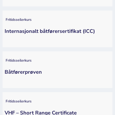
Fritidsseilerkurs
Internasjonalt båtførersertifikat (ICC)
Fritidsseilerkurs
Båtførerprøven
Fritidsseilerkurs
VHF – Short Range Certificate