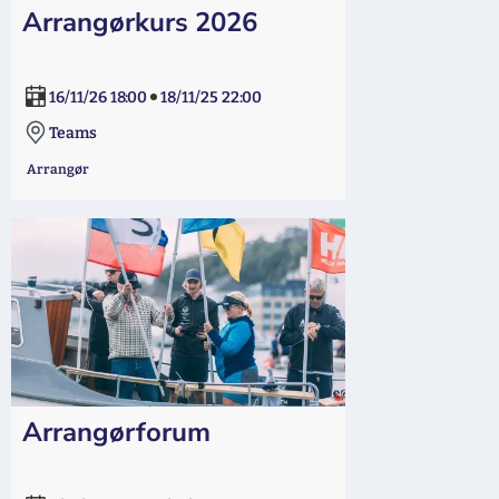
Arrangørkurs 2026
16/11/26 18:00
18/11/25 22:00
Teams
Arrangør
Arrangørforum