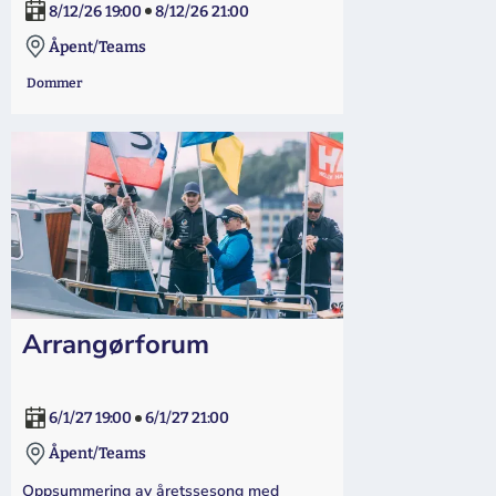
8/12/26 19:00
8/12/26 21:00
Åpent/Teams
Dommer
Arrangørforum
6/1/27 19:00
6/1/27 21:00
Åpent/Teams
Oppsummering av åretssesong med