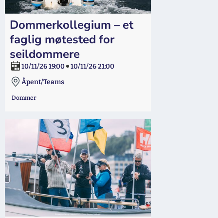
Dommerkollegium – et
faglig møtested for
seildommere
10/11/26 19:00
10/11/26 21:00
Åpent/Teams
Dommer