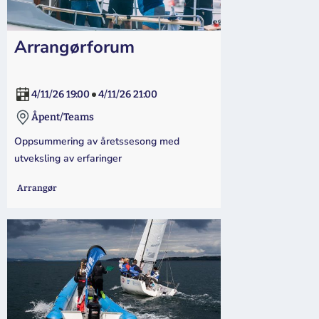
Arrangørforum
4/11/26 19:00
4/11/26 21:00
Åpent/Teams
Oppsummering av åretssesong med
utveksling av erfaringer
Arrangør