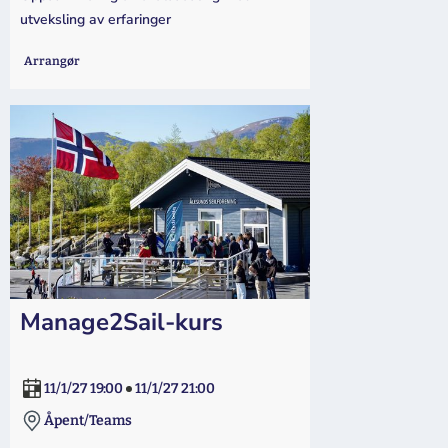
utveksling av erfaringer
Arrangør
Manage2Sail-kurs
11/1/27 19:00
11/1/27 21:00
Åpent/Teams