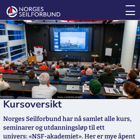
Kurskalender
Kursoversikt
Norges Seilforbund har nå samlet alle kurs,
seminarer og utdanningsløp til ett
univers: «NSF-akademiet». Her er mye åpent