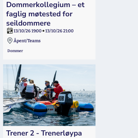
Dommerkollegium – et
faglig møtested for
seildommere
13/10/26 19:00
13/10/26 21:00
Åpent/Teams
Dommer
Trener 2 - Trenerløypa